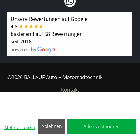
Unsere Bewertungen auf Google
4.8
basierend auf 58 Bewertungen
seit 2016
©2026 BALLAUF Auto + Motorradtechnik
Kontakt
Wir speichern und verarbeiten Ihre personenbezogenen
Impressum
Informationen für folgende Zwecke:
Notwendige Cookies,
Karten, KYMCO Modellpalette, Werbung & Multimedia
.
Datenschutzerklärung
Allen zustimmen
Ablehnen
Cookie-Einstellungen
Mehr erfahren