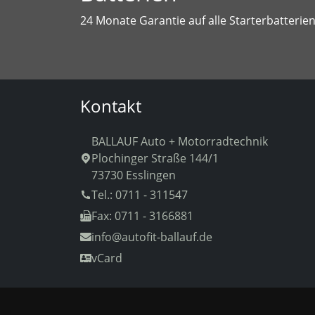
24 Monate Garantie auf alle Starterbatterie
Kontakt
BALLAUF Auto + Motorradtechnik
Plochinger Straße 144/1
73730 Esslingen
Tel.: 0711 - 311547
Fax: 0711 - 3166881
info
@autofit-ballauf.de
vCard