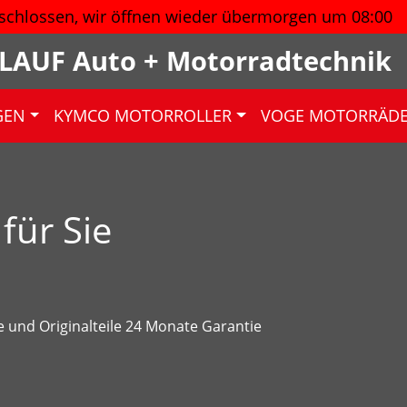
schlossen, wir öffnen wieder
übermorgen um 08:00
LAUF Auto + Motorradtechnik
GEN
KYMCO MOTORROLLER
VOGE MOTORRÄD
für Sie
e und Originalteile 24 Monate Garantie