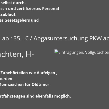
 selbst durch.
ch und zertifiziertes Personal
ssablauf.
es Gesetzgebers und
b : 35.- € / Abgasuntersuchung PKW ab 
achten, H-
Zubehörteilen wie Alufelgen ,
werden.
 Kennzeichen für Oldtimer
tfahrzeugen sind ebenfalls möglich.