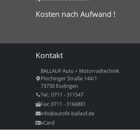
Kosten nach Aufwand !
Kontakt
BALLAUF Auto + Motorradtechnik
Plochinger Straße 144/1
73730 Esslingen
Tel.: 0711 - 311547
Fax: 0711 - 3166881
info
@autofit-ballauf.de
vCard
Wir speichern und verarbeiten Ihre personenbezogenen Informa