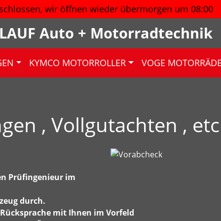
schlossen, wir öffnen wieder
übermorgen um 08:00
LAUF Auto + Motorradtechnik
GEN
KYMCO MOTORROLLER
VOGE MOTORRÄD
en , Vollgutachten , etc
en Prüfingenieur im
zeug durch.
Rücksprache mit Ihnen im Vorfeld